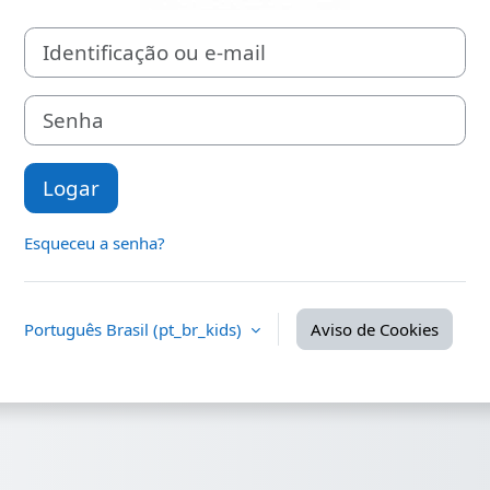
Identificação ou e-mail
Senha
Logar
Esqueceu a senha?
Português Brasil ‎(pt_br_kids)‎
Aviso de Cookies