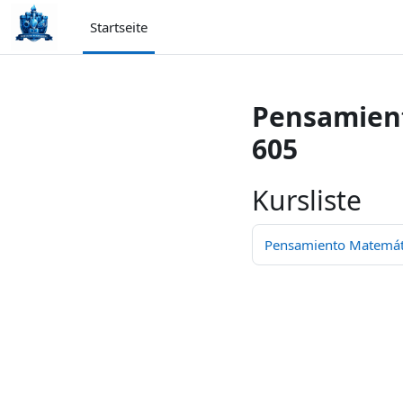
Zum Hauptinhalt
Startseite
Pensamient
605
Kursliste
Pensamiento Matemátic