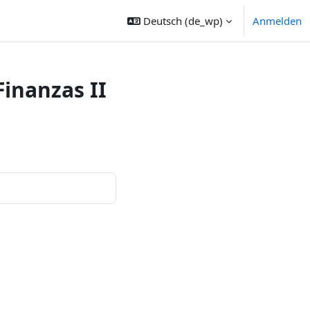
Deutsch ‎(de_wp)‎
Anmelden
inanzas II