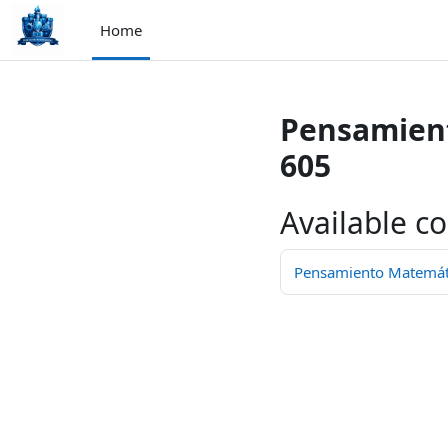
ⵣⵔⵉ ⵙ ⵜⵓⵎⴰⵢⵜ ⴰⴷⵙⵍⴰⵏ
Home
Pensamient
605
Available c
Pensamiento Matemátic