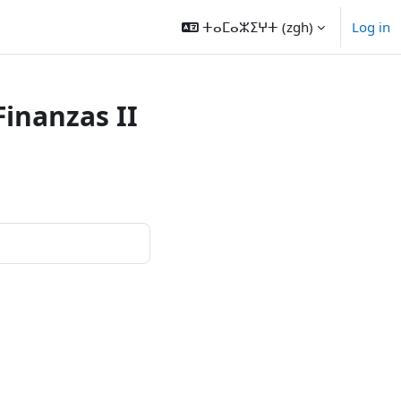
ⵜⴰⵎⴰⵣⵉⵖⵜ ‎(zgh)‎
Log in
inanzas II